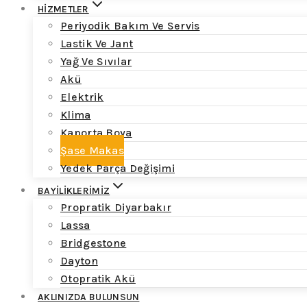
HİZMETLER
Periyodik Bakım Ve Servis
Lastik Ve Jant
Yağ Ve Sıvılar
Akü
Elektrik
Klima
Kaporta Boya
Şase Makas
Yedek Parça Değişimi
BAYİLİKLERİMİZ
Propratik Diyarbakır
Lassa
Bridgestone
Dayton
Otopratik Akü
AKLINIZDA BULUNSUN