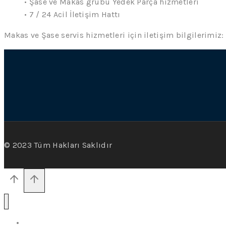
• Şase ve Makas grubu Yedek Parça hizmetleri
• 7 / 24 Acil İletişim Hattı
Makas ve Şase servis hizmetleri için iletişim bilgilerimiz:
© 2023 Tüm Hakları Saklıdır
ANA SAYFA